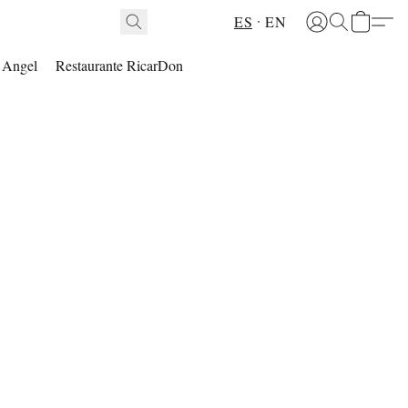
ES
EN
l Angel
Restaurante RicarDon