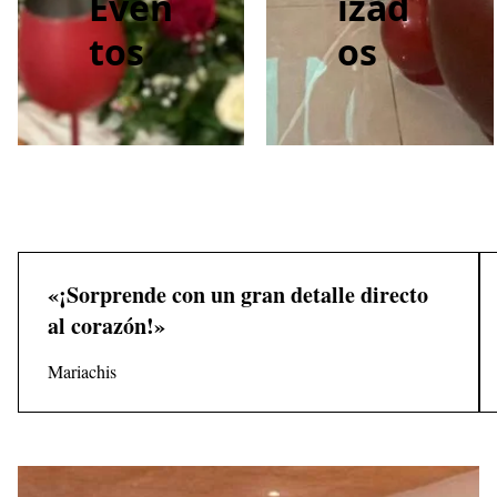
Even
izad
tos
os
«¡Sorprende con un gran detalle directo
al corazón!»
Mariachis