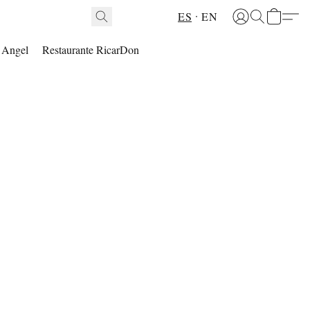
ES
EN
l Angel
Restaurante RicarDon