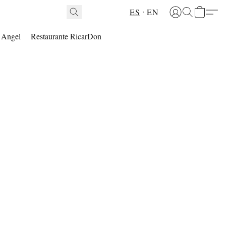
ES
EN
l Angel
Restaurante RicarDon